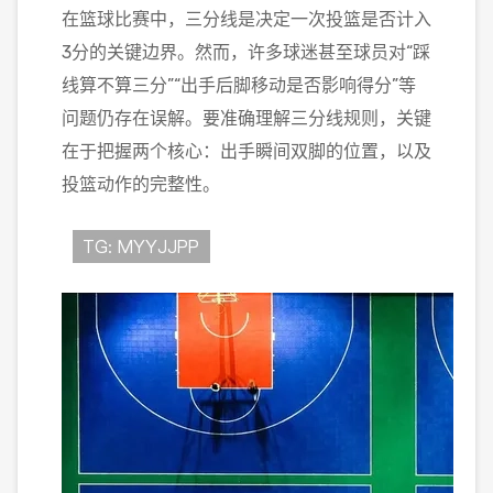
在篮球比赛中，三分线是决定一次投篮是否计入
3分的关键边界。然而，许多球迷甚至球员对“踩
线算不算三分”“出手后脚移动是否影响得分”等
问题仍存在误解。要准确理解三分线规则，关键
在于把握两个核心：出手瞬间双脚的位置，以及
投篮动作的完整性。