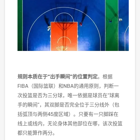
规则本质在于“出手瞬间”的位置判定
。根据
FIBA（国际篮联）和NBA的通用原则，判断一
次投篮是否为三分球，唯一依据是球员在“球离
手的瞬间”，其双脚是否完全位于三分线外（包
括弧顶与两侧45度区域）。只要有一只脚踩在
线上或线内，无论身体其他部位在哪，该次投篮
都只能算作两分。