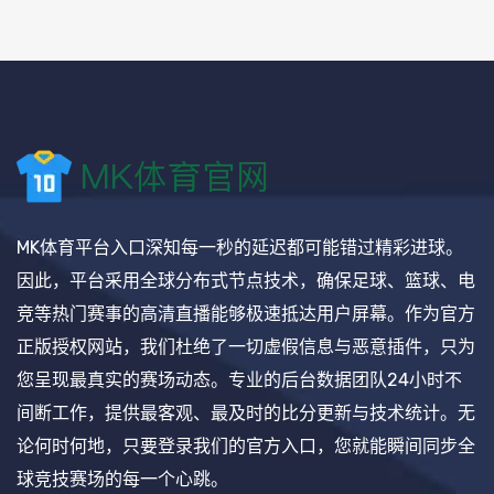
MK体育平台入口深知每一秒的延迟都可能错过精彩进球。
因此，平台采用全球分布式节点技术，确保足球、篮球、电
竞等热门赛事的高清直播能够极速抵达用户屏幕。作为官方
正版授权网站，我们杜绝了一切虚假信息与恶意插件，只为
您呈现最真实的赛场动态。专业的后台数据团队24小时不
间断工作，提供最客观、最及时的比分更新与技术统计。无
论何时何地，只要登录我们的官方入口，您就能瞬间同步全
球竞技赛场的每一个心跳。