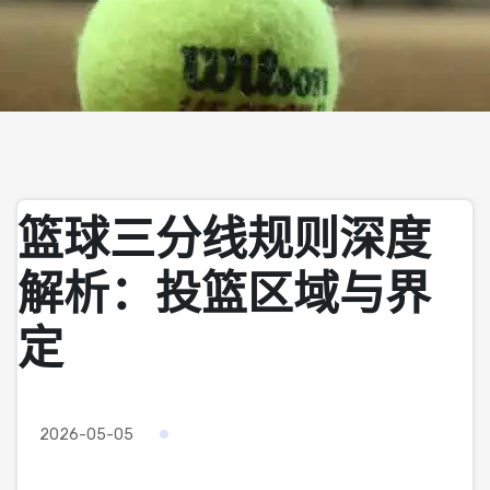
篮球三分线规则深度
解析：投篮区域与界
定
2026-05-05