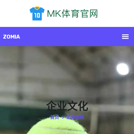
企业文化
首页
企业文化