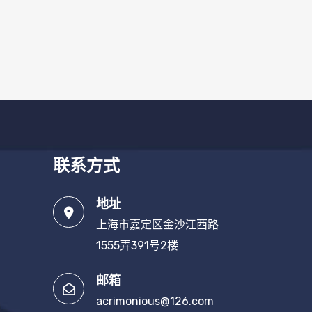
联系方式
地址
上海市嘉定区金沙江西路
1555弄391号2楼
邮箱
acrimonious@126.com