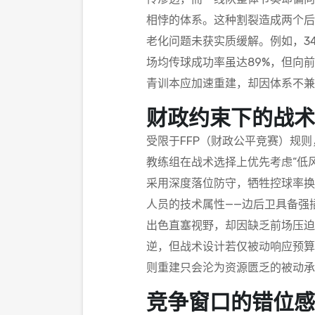
相悖的体系。这种割裂造成两个后
老化问题未获实质缓解。例如，3
场均传球成功率虽达89%，但向前
青训本应加速重建，却因体系不兼
财政约束下的战术
受限于FFP（财政公平竞赛）规则
教练组在战术选择上优先考虑“低
采用深度落位防守，牺牲控球率换
人员的技术属性——边后卫具备强
出色直塞视野，却因缺乏前场压迫
逆，但战术设计若仅被动响应预算
则重建只会沦为资源匮乏的被动承
竞争窗口的错位感