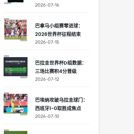
2026-07-16
巴拿马小组赛零进球：
2026世界杯征程结束
2026-07-15
巴拉圭世界杯D组数据：
三场比赛积4分晋级
2026-07-12
巴埃纳攻破乌拉圭球门：
西班牙1-0取胜成焦点
2026-07-10