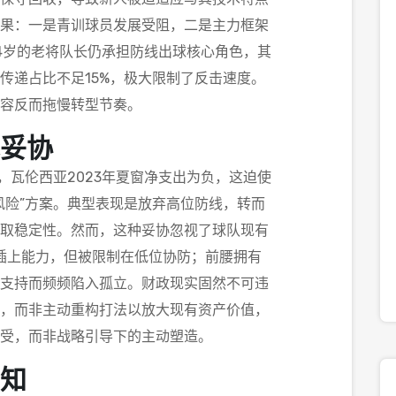
果：一是青训球员发展受阻，二是主力框架
4岁的老将队长仍承担防线出球核心角色，其
传递占比不足15%，极大限制了反击速度。
容反而拖慢转型节奏。
妥协
，瓦伦西亚2023年夏窗净支出为负，这迫使
风险”方案。典型表现是放弃高位防线，转而
取稳定性。然而，这种妥协忽视了球队现有
插上能力，但被限制在低位协防；前腰拥有
支持而频频陷入孤立。财政现实固然不可违
，而非主动重构打法以放大现有资产价值，
受，而非战略引导下的主动塑造。
知