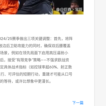
24/25赛季做出三项关键调整：首先，将阵
，释放边后卫助攻能力的同时，确保双后腰覆盖
场景，例如在领先局面下启用高压逼抢小
后，接受“有限竞争”策略——不强求欧战资
定具体战术指标（如控球率超60%、射正数
执行、可评估的短期行动，重建才可能从口号
的等待，或许比想象中更漫长。
下一篇