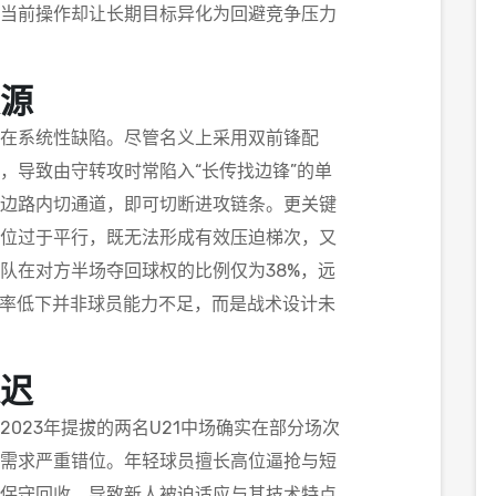
当前操作却让长期目标异化为回避竞争压力
源
在系统性缺陷。尽管名义上采用双前锋配
，导致由守转攻时常陷入“长传找边锋”的单
边路内切通道，即可切断进攻链条。更关键
位过于平行，既无法形成有效压迫梯次，又
队在对方半场夺回球权的比例仅为38%，远
效率低下并非球员能力不足，而是战术设计未
迟
023年提拔的两名U21中场确实在部分场次
需求严重错位。年轻球员擅长高位逼抢与短
保守回收，导致新人被迫适应与其技术特点