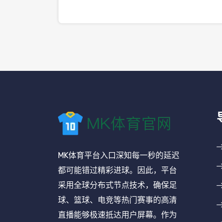
MK体育平台入口深知每一秒的延迟
都可能错过精彩进球。因此，平台
采用全球分布式节点技术，确保足
球、篮球、电竞等热门赛事的高清
直播能够极速抵达用户屏幕。作为