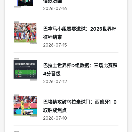
惜败法国
2026-07-16
巴拿马小组赛零进球：2026世界杯
征程结束
2026-07-15
巴拉圭世界杯D组数据：三场比赛积
4分晋级
2026-07-12
巴埃纳攻破乌拉圭球门：西班牙1-0
取胜成焦点
2026-07-10