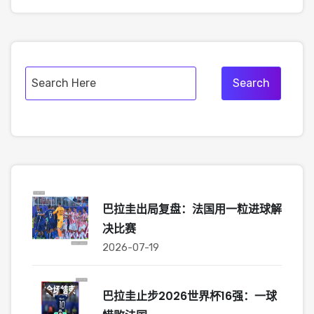
巴拉圭出局复盘：法国用一粒进球解
决比赛
2026-07-19
巴拉圭止步2026世界杯16强：一球