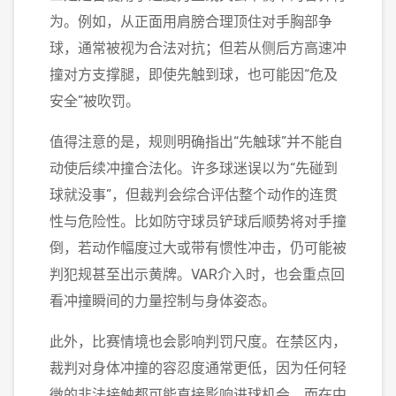
为。例如，从正面用肩膀合理顶住对手胸部争
球，通常被视为合法对抗；但若从侧后方高速冲
撞对方支撑腿，即使先触到球，也可能因“危及
安全”被吹罚。
值得注意的是，规则明确指出“先触球”并不能自
动使后续冲撞合法化。许多球迷误以为“先碰到
球就没事”，但裁判会综合评估整个动作的连贯
性与危险性。比如防守球员铲球后顺势将对手撞
倒，若动作幅度过大或带有惯性冲击，仍可能被
判犯规甚至出示黄牌。VAR介入时，也会重点回
看冲撞瞬间的力量控制与身体姿态。
此外，比赛情境也会影响判罚尺度。在禁区内，
裁判对身体冲撞的容忍度通常更低，因为任何轻
微的非法接触都可能直接影响进球机会。而在中