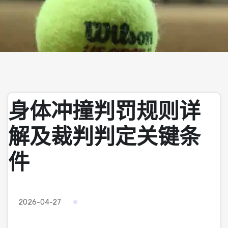
身体冲撞判罚规则详
解及裁判判定关键条
件
2026-04-27